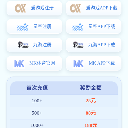
世界杯官方入口
是一家面向全球市场的综合体育赛事直播与
数据服务平台，专注于为体育迷打造高品质的数字化观赛体
验。我们整合
高清赛事直播、数据分析、多终端同步
等核心
功能，为用户提供一站式的世界杯官方端网站登录入口-世界
杯(中国)服务。
平台通过多项国际安全认证，系统架构稳定高效，全面适配
APP、PC 和移动网页端。在东南亚、中东、欧洲等区域建立
了本地化技术与客服团队，确保每位用户都能获得便捷、可
靠的服务体验。
截至目前，世界杯官方入口 已拥有超
100 万+
注册用户，服
务网络覆盖十余国家与地区，日均访问量持续增长，深受广
大体育爱好者喜爱。
我们将继续秉持“
技术创新、用户至上、安全高效
”的理念，