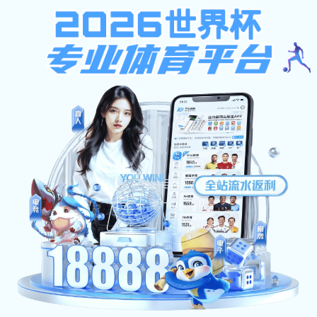
立即注册
隐私政策
1. 本应用是否会收集我的个人信息？
是的，世界杯官方入口平台在提供赛事服务过程中会
依据权限收集基础资料（如手机号、设备信息、使用
记录等）以提升服务体验。
2. 收集这些信息的目的是什么？
3. 我的信息会被共享或出售吗？