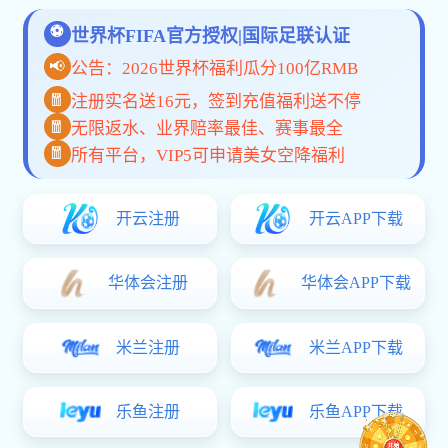
4. 我的信息会保存多久？是否安全？
5. 我能修改或删除我的信息吗？
6. 如何联系我们处理隐私相关问题？
风险防御图谱
世界杯官方入口持续构建动态风险模型，以图谱方式展示平
台应对潜在威胁的关键策略。