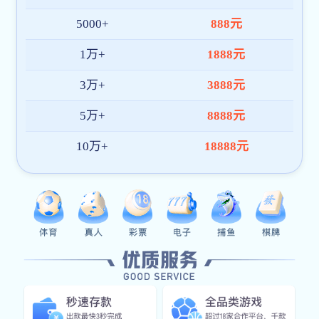
推荐网站
联系我们
成都市高新区天府二街100号智慧园3层303室
support@ruscont.com
世界杯官方入口
世界杯官方入口官方网站【KY1.AC】官网认证:手机版、app下载、
登录入口、官方网站、网页版、平台、网址、地址、注册、娱乐，世