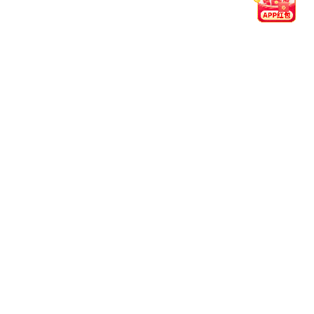
悲剧再次发生的风险。
4、未来展望与建议
面对这一悲剧，我们必须认真反思如何为年轻运动员
提供更好的成长空间。首先，各类体育组织应该积极
开展有关心理健康教育活动，使每位运动员认识到心
理健康的重要性，并鼓励他们遇到困难时及时寻求帮
助。此外，应加强专业人员培训，为球队配备合格心
理咨询师，以便为队伍成员提供必要支持。
其次，在日常训练中，应注重科学合理安排训练计
划，避免过度疲劳或损伤。同时，要定期评估运动员
身体素质，通过数据分析来判断他们是否能够承受当
前训练强度，从而确保其身体状况处于最佳状态。这
将有助于预防意外事故发生，提高整体安全性。