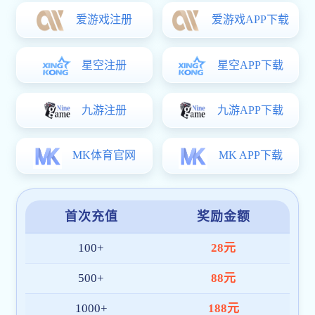
2026-06-25 13:23
43 次阅读
前南安普顿球员乌多年仅21岁去世死因引
发广泛关注与疑问
近日，前南安普顿球员乌多(音)的去世消息震撼了足
球界，这位年仅21岁的年轻球员因突发事件离世，其
死因引发了广泛关注与疑问。乌多的早逝不仅让人痛
心，也激起了对运动员健康问题、心理压力以及职业
生涯短暂性的深刻反思。媒体和球迷纷纷表达哀悼之
情，并开始讨论运动员在高压环境下所面临的各种挑
战，以及如何更好地保障他们的身心健康。在这篇文