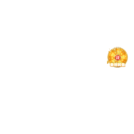
的压力，不论是在比赛中的表现还是在日常训练中的
严格要求。在这种情况下，一些运动员可能会选择隐
瞒自己的身体或心理困扰，以避免被视为“脆弱”或“无
能”。这一现象亟需引起重视，因为它直接关系到运动
员的生命安全。
此外，还有专家指出，营养不良或过度训练也可能导
致年轻运动员出现健康问题。然而，目前没有确凿证
据表明这些因素与乌多去世之间存在直接关联。因
此，对于他的死因仍有待进一步调查和确认，同时也
希望能从此事件中吸取教训，提高对年轻运动员健康
管理的重要性。
3、对体育界产生影响
乌多的不幸离世对于整个体育界来说都是一个沉重打