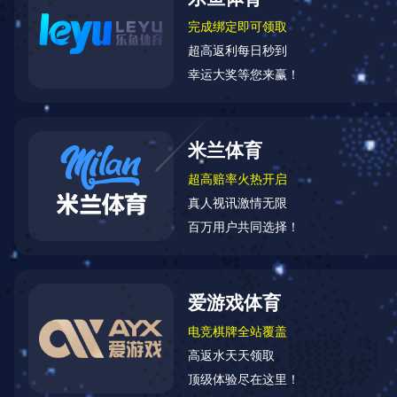
立即下载世界杯官方入口APP
首页
/
体育热讯
/ 正文