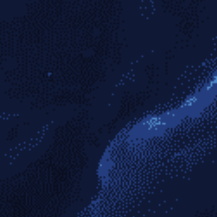
首先，加强训练强度将有助于提高身体素质和技
出最佳状态。同时，通过模拟不同情况下的比赛
力，这对于提升整体竞争力尤为重要。
其次，优化战术体系则要求教练组根据各个对手
时，在赛前会议上，应加强信息交流，使所有队
同抵御外部压力。
4、团队合作的重要性
加比亚特别强调了团队合作在成功中的重要作用
取得胜利，每位成员都需发挥其独特价值，以实
合力，共同克服困难，实现目标。
他指出，建立有效沟通机制非常关键，无论是在
表达自己的想法与建议。这样，不仅能够增强团