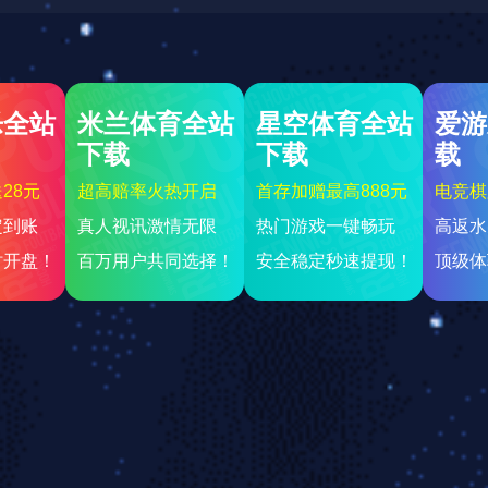
员们在面对困难时保持积极心态。
1、对球迷情绪的理解
当比赛结束后，现场响起了阵阵嘘声，这不仅是
成绩的一种表达。加比亚深知，作为职业运动员
种嘘声虽然令人沮丧，但从另一面来看，它也是
加比亚强调，球迷对球队寄予厚望，他们投入了
迷有权利表达他们的不满。理解这种情绪不仅可
球迷之间更深层次的沟通，提高彼此之间的信任
通过认真倾听这些声音，加比亚认为，可以找到
生。他呼吁全队共同面对挑战，将外界反馈转化
2、球队表现的反思
针对近期比赛中的糟糕表现，加比亚指出，有必