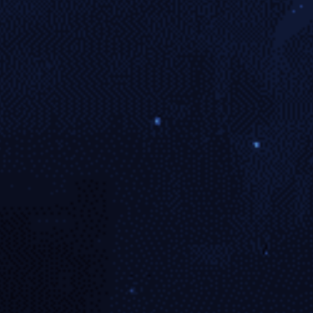
上一篇：
马竞与狼队达成协议将以4500万欧…
热门推荐