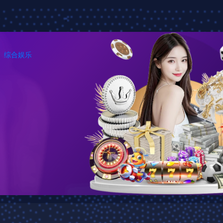
体育
下载App
公司简介
 · 权威体育
户提供包括NBA、英超、欧洲
用户信赖。