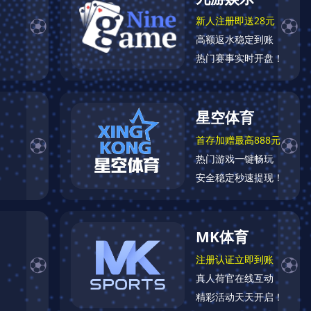
2026-07-01 13:20
55 次阅读
的预期，随之而来的嘘声让人心寒。对此，
果，并表示这是一个重要的反思时刻。本文
迷情绪的理解、球队表现的反思、未来改进
升球队整体水平至关重要，同时也能帮助球