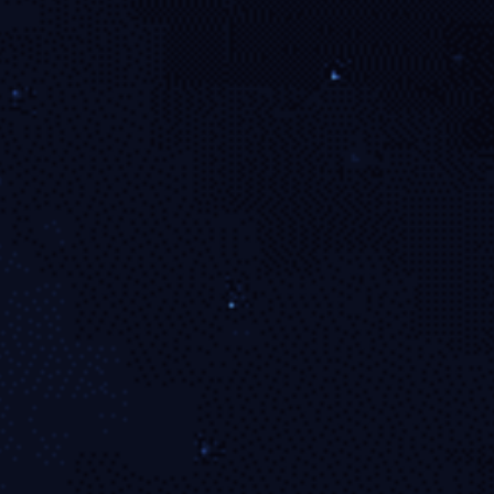
下一篇：
贝弗利批评骑士防守阵容深度不足