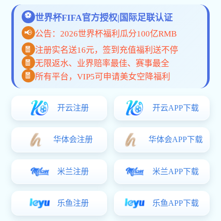
首页
/
体育热讯
/ 正文