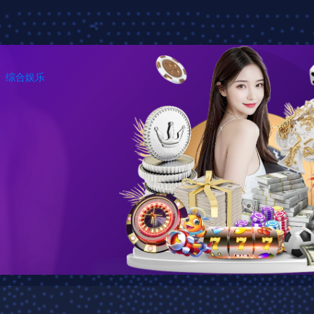
体育
下载App
公司简介
 · 权威体育
户提供包括NBA、英超、欧洲
用户信赖。