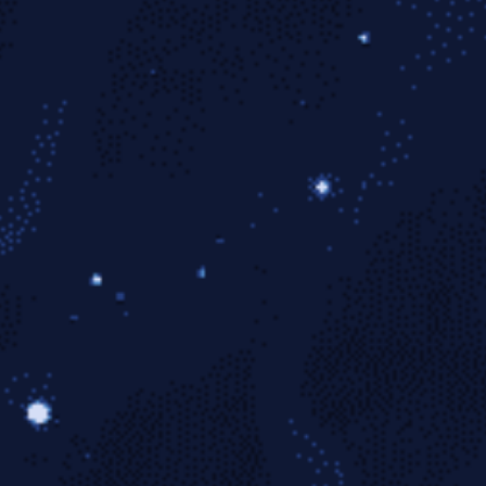
对于当前球队面临的重要问题，阿什拉夫特别提
中，虽然创造了若干机会，但最终能够转化为进
士气，也使得赢得比赛变得更加困难。
他分析道，要提高进攻效率，首先需要加强前场
递和有效跑位，使得机会流失。他呼吁队友们在
更好的判断与选择。
此外，阿什拉夫还认为，在面对强敌时，更要注
和专注，是转化机会为进球的重要因素之一。这
努力来改善这一短板。
3、战术调整与反思
针对这次主场失利，阿什拉夫提出了一些战术上
例如，他认为当前阵型可能过于保守，一定程度