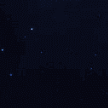
世界杯前夕三笘薰腘绳肌
若昂内维斯
受伤或将
信心满满
2026-07-09
2026-08-03
推荐网站